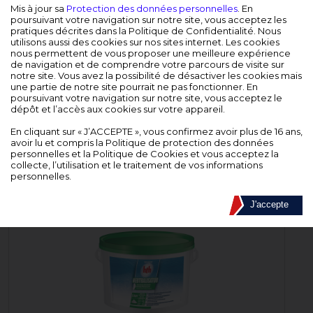
DEVENIR REVENDEUR
Mis à jour sa
Protection des données personnelles
. En
poursuivant votre navigation sur notre site, vous acceptez les
pratiques décrites dans la Politique de Confidentialité. Nous
EQUIPE COMMERCIALE
utilisons aussi des cookies sur nos sites internet. Les cookies
nous permettent de vous proposer une meilleure expérience
de navigation et de comprendre votre parcours de visite sur
CONTACT
notre site. Vous avez la possibilité de désactiver les cookies mais
une partie de notre site pourrait ne pas fonctionner. En
poursuivant votre navigation sur notre site, vous acceptez le
BOITE À OUTILS
dépôt et l’accès aux cookies sur votre appareil.
En cliquant sur « J’ACCEPTE », vous confirmez avoir plus de 16 ans,
CATALOGUE INTERACTIF
avoir lu et compris la Politique de protection des données
personnelles et la Politique de Cookies et vous acceptez la
collecte, l’utilisation et le traitement de vos informations
Accueil
>
PISCINE
>
Equilibre de l'eau
>
Neutralisateur
personnelles.
NEUTRALISATEUR
J'accepte