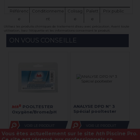
Référenc
Conditionneme
Colisag
Palett
Prix public
e
nt
e
e
Utilisez les produits chimiques de traitement d’eau avec précaution. Avant toute
utilisation, lisez l’étiquette et les informations concernant le produit.
ON VOUS CONSEILLE
hth
®
ANALYSE DPD N° 3
A
POOLTESTER
Spécial pooltester
Sp
Oxygène/Brome/pH
VOIR LE PRODUIT
VOIR LE PRODUIT
Vous êtes actuellement sur le site
hth
Piscine Pro.
Ce site est
réservé aux professionnels
se