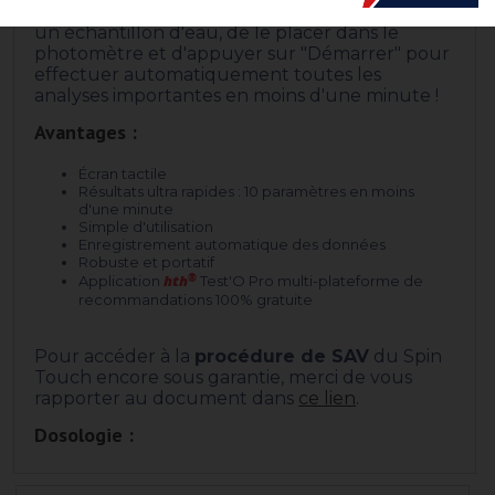
Il suffit de remplir un disque de réactifs avec
un échantillon d'eau, de le placer dans le
photomètre et d'appuyer sur "Démarrer" pour
effectuer automatiquement toutes les
analyses importantes en moins d'une minute !
Avantages :
Écran tactile
Résultats ultra rapides : 10 paramètres en moins
d'une minute
Simple d'utilisation
Enregistrement automatique des données
Robuste et portatif
hth
®
Application
Test'O Pro multi-plateforme de
recommandations 100% gratuite
Pour accéder à la
procédure de SAV
du Spin
Touch encore sous garantie, merci de vous
rapporter au document dans
ce lien
.
Dosologie :