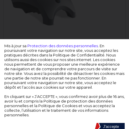
Mis à jour sa
Protection des données personnelles
. En
poursuivant votre navigation sur notre site, vous acceptez les
pratiques décrites dans la Politique de Confidentialité. Nous
utilisons aussi des cookies sur nos sites internet. Les cookies
nous permettent de vous proposer une meilleure expérience
de navigation et de comprendre votre parcours de visite sur
notre site. Vous avez la possibilité de désactiver les cookies mais
une partie de notre site pourrait ne pas fonctionner. En
poursuivant votre navigation sur notre site, vous acceptez le
dépôt et l’accès aux cookies sur votre appareil.
En cliquant sur « J’ACCEPTE », vous confirmez avoir plus de 16 ans,
avoir lu et compris la Politique de protection des données
DESCRIPTION
personnelles et la Politique de Cookies et vous acceptez la
collecte, l’utilisation et le traitement de vos informations
Le photomètre innovant Spin Touch effectue
personnelles.
toutes les analyses d'eau de piscines et de spas
sur site comme en magasin !
J'accepte