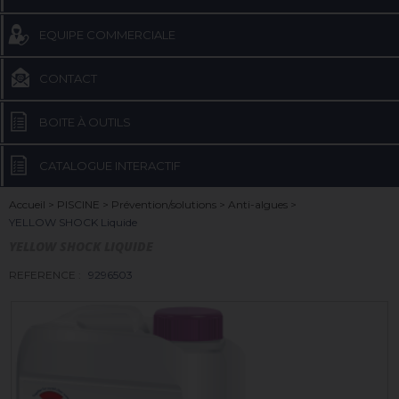
EQUIPE COMMERCIALE
CONTACT
BOITE À OUTILS
CATALOGUE INTERACTIF
Accueil
>
PISCINE
>
Prévention/solutions
>
Anti-algues
>
YELLOW SHOCK Liquide
YELLOW SHOCK LIQUIDE
REFERENCE :
9296503