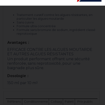
Traitement curatif contre les algues résistantes, en
particulier les algues moutarde
Sans cuivre
Formule ultra concentrée
Formule sans bromure de sodium, ingrédient classé
reprotoxique
Avantages :
EFFICACE CONTRE LES ALGUES MOUTARDE
ET AUTRES ALGUES RÉSISTANTES
Un produit performant offrant une sécurité
renforcée, sans reprotoxicité, pour une
baignade plus sûre.
Dosologie :
150 ml par 10 m
3
Référenc
Conditionneme
Colisag
Palett
Prix public