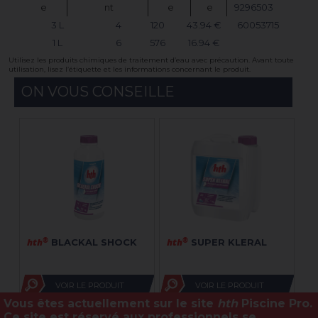
e
nt
e
e
9296503
3 L
4
120
43.94 €
60053715
1 L
6
576
16.94 €
Utilisez les produits chimiques de traitement d’eau avec précaution. Avant toute
utilisation, lisez l’étiquette et les informations concernant le produit.
ON VOUS CONSEILLE
hth
®
hth
®
ht
BLACKAL SHOCK
SUPER KLERAL
2
VOIR LE PRODUIT
VOIR LE PRODUIT
Vous êtes actuellement sur le site
hth
Piscine Pro.
Ce site est
réservé aux professionnels
se