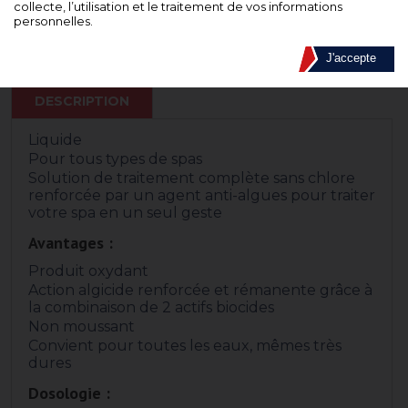
collecte, l’utilisation et le traitement de vos informations
personnelles.
J'accepte
DESCRIPTION
Liquide
Pour tous types de spas
Solution de traitement complète sans chlore
renforcée par un agent anti-algues pour traiter
votre spa en un seul geste
Avantages :
Produit oxydant
Action algicide renforcée et rémanente grâce à
la combinaison de 2 actifs biocides
Non moussant
Convient pour toutes les eaux, mêmes très
dures
Dosologie :