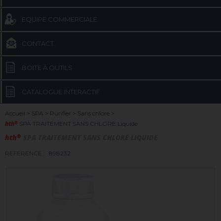
EQUIPE COMMERCIALE
CONTACT
BOITE À OUTILS
CATALOGUE INTERACTIF
Accueil
>
SPA
>
Purifier
>
Sans chlore
>
hth
®
SPA TRAITEMENT SANS CHLORE Liquide
hth
®
SPA TRAITEMENT SANS CHLORE LIQUIDE
REFERENCE :
898232