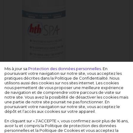
Mis à jour sa
Protection des données personnelles
. En
poursuivant votre navigation sur notre site, vous acceptez les
pratiques décrites dans la Politique de Confidentialité. Nous
utilisons aussi des cookies sur nos sites internet. Les cookies
nous permettent de vous proposer une meilleure expérience
de navigation et de comprendre votre parcours de visite sur
notre site. Vous avez la possibilité de désactiver les cookies mais
une partie de notre site pourrait ne pas fonctionner. En
poursuivant votre navigation sur notre site, vous acceptez le
dépôt et l’accès aux cookies sur votre appareil.
En cliquant sur « J’ACCEPTE », vous confirmez avoir plus de 16 ans,
avoir lu et compris la Politique de protection des données
personnelles et la Politique de Cookies et vous acceptez la