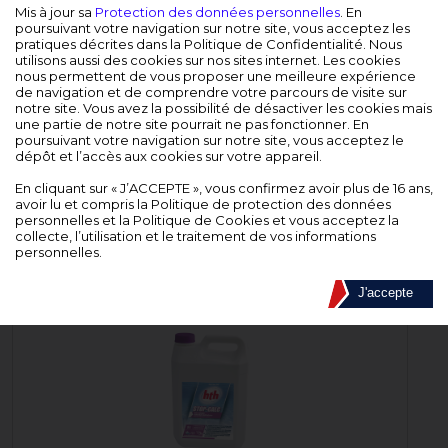
DEVENIR REVENDEUR
Mis à jour sa
Protection des données personnelles
. En
poursuivant votre navigation sur notre site, vous acceptez les
pratiques décrites dans la Politique de Confidentialité. Nous
EQUIPE COMMERCIALE
utilisons aussi des cookies sur nos sites internet. Les cookies
nous permettent de vous proposer une meilleure expérience
de navigation et de comprendre votre parcours de visite sur
CONTACT
notre site. Vous avez la possibilité de désactiver les cookies mais
une partie de notre site pourrait ne pas fonctionner. En
poursuivant votre navigation sur notre site, vous acceptez le
BOITE À OUTILS
dépôt et l’accès aux cookies sur votre appareil.
En cliquant sur « J’ACCEPTE », vous confirmez avoir plus de 16 ans,
CATALOGUE INTERACTIF
avoir lu et compris la Politique de protection des données
personnelles et la Politique de Cookies et vous acceptez la
collecte, l’utilisation et le traitement de vos informations
Accueil
>
PISCINE
>
Prévention/solutions
>
Anti-calcaire
personnelles.
ANTI-CALCAIRE
J'accepte