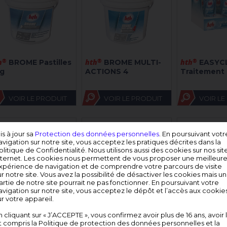
h
®
hth
®
hth
®
BROME Pastilles
BROME MULTI-
EASYCL
g
ACTIONS 4
Traitement
VOIR LE PRODUIT
VOIR LE PRODUIT
VOIR LE
is à jour sa
Protection des données personnelles
. En poursuivant votr
avigation sur notre site, vous acceptez les pratiques décrites dans la
olitique de Confidentialité. Nous utilisons aussi des cookies sur nos sit
nternet. Les cookies nous permettent de vous proposer une meilleur
xpérience de navigation et de comprendre votre parcours de visite
ur notre site. Vous avez la possibilité de désactiver les cookies mais u
artie de notre site pourrait ne pas fonctionner. En poursuivant votre
avigation sur notre site, vous acceptez le dépôt et l’accès aux cookie
ur votre appareil.
h
®
hth
®
hth
®
MAXITAB 200g
MAXITAB 200g
MINITA
n cliquant sur « J’ACCEPTE », vous confirmez avoir plus de 16 ans, avoir 
TION 5
REGULAR
ACTION 5
t compris la Politique de protection des données personnelles et la