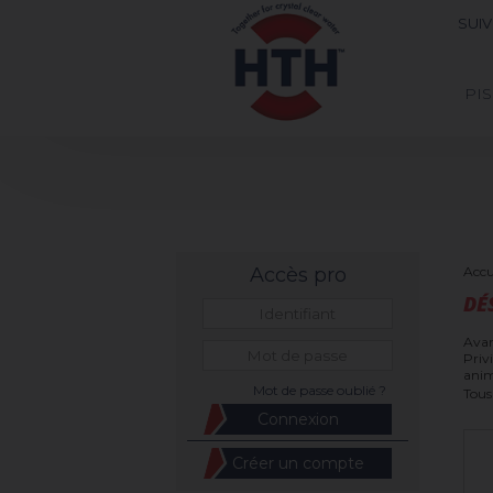
SUI
PI
Accès pro
Accu
DÉ
Avan
Priv
anim
Mot de passe oublié ?
Tous
Créer un compte