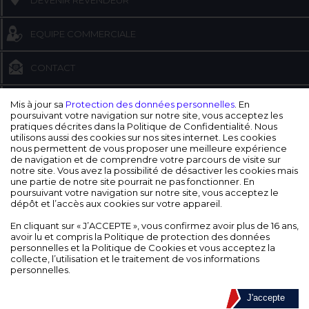
DEVENIR REVENDEUR
EQUIPE COMMERCIALE
CONTACT
BOITE À OUTILS
Mis à jour sa
Protection des données personnelles
. En
poursuivant votre navigation sur notre site, vous acceptez les
pratiques décrites dans la Politique de Confidentialité. Nous
CATALOGUE INTERACTIF
utilisons aussi des cookies sur nos sites internet. Les cookies
nous permettent de vous proposer une meilleure expérience
de navigation et de comprendre votre parcours de visite sur
Accueil
>
SPA
>
Equilibrer
>
Correcteur pH
notre site. Vous avez la possibilité de désactiver les cookies mais
une partie de notre site pourrait ne pas fonctionner. En
CORRECTEUR PH
poursuivant votre navigation sur notre site, vous acceptez le
dépôt et l’accès aux cookies sur votre appareil.
En cliquant sur « J’ACCEPTE », vous confirmez avoir plus de 16 ans,
avoir lu et compris la Politique de protection des données
personnelles et la Politique de Cookies et vous acceptez la
collecte, l’utilisation et le traitement de vos informations
personnelles.
J'accepte