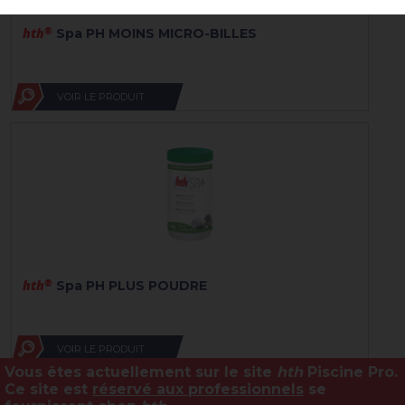
hth
®
Spa PH MOINS MICRO-BILLES
VOIR LE PRODUIT
hth
®
Spa PH PLUS POUDRE
VOIR LE PRODUIT
Vous êtes actuellement sur le site
hth
Piscine Pro.
Ce site est
réservé aux professionnels
se