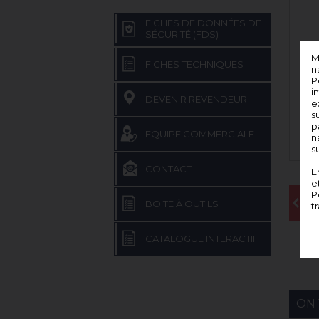
FICHES DE DONNÉES DE
SÉCURITÉ (FDS)
M
FICHES TECHNIQUES
n
P
i
DEVENIR REVENDEUR
e
s
p
EQUIPE COMMERCIALE
n
s
CONTACT
E
e
P
BOITE À OUTILS
t
CATALOGUE INTERACTIF
ON 