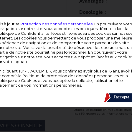
Avantages :
Dosologie :
is à jour sa
Protection des données personnelles
. En poursuivant votr
avigation sur notre site, vous acceptez les pratiques décrites dans la
olitique de Confidentialité. Nous utilisons aussi des cookies sur nos sit
nternet. Les cookies nous permettent de vous proposer une meilleur
xpérience de navigation et de comprendre votre parcours de visite
ur notre site. Vous avez la possibilité de désactiver les cookies mais u
artie de notre site pourrait ne pas fonctionner. En poursuivant votre
avigation sur notre site, vous acceptez le dépôt et l’accès aux cookie
ur votre appareil.
n cliquant sur « J’ACCEPTE », vous confirmez avoir plus de 16 ans, avoir 
t compris la Politique de protection des données personnelles et la
olitique de Cookies et vous acceptez la collecte, l’utilisation et le
raitement de vos informations personnelles.
Référence
Conditionnem
215031
Unité
J'accepte
Utilisez les produits chimiques de trait
lisez l’étiquette et les informations con
VOUS CONSEILLE