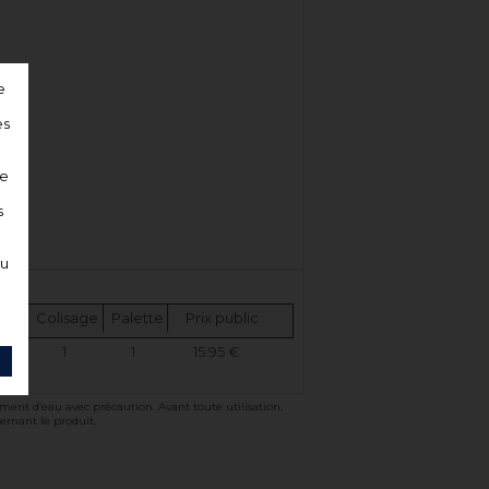
e
es
e
ne
s
lu
ent
Colisage
Palette
Prix public
1
1
15.95 €
ement d’eau avec précaution. Avant toute utilisation,
cernant le produit.