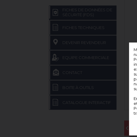
FICHES DE DONNÉES DE
SÉCURITÉ (FDS)
FICHES TECHNIQUES
DEVENIR REVENDEUR
M
n
EQUIPE COMMERCIALE
P
i
e
CONTACT
s
p
n
BOITE À OUTILS
s
E
CATALOGUE INTERACTIF
e
P
t