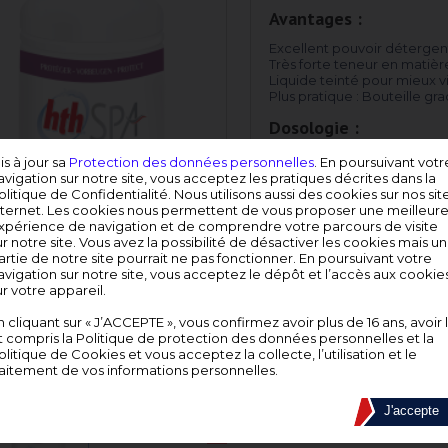
Avantages :
Excellent pouvoir détergen
Très forte teneur en matièr
Liquide teinté pour mieux vi
Plus pratique : Bouteille g
Dosologie :
1 l pour 10 l d'eau (pour filt
is à jour sa
Protection des données personnelles
. En poursuivant votr
avigation sur notre site, vous acceptez les pratiques décrites dans la
olitique de Confidentialité. Nous utilisons aussi des cookies sur nos sit
nternet. Les cookies nous permettent de vous proposer une meilleur
xpérience de navigation et de comprendre votre parcours de visite
ur notre site. Vous avez la possibilité de désactiver les cookies mais u
artie de notre site pourrait ne pas fonctionner. En poursuivant votre
avigation sur notre site, vous acceptez le dépôt et l’accès aux cookie
ur votre appareil.
Référence
Conditionnem
n cliquant sur « J’ACCEPTE », vous confirmez avoir plus de 16 ans, avoir 
898237
1 L
t compris la Politique de protection des données personnelles et la
olitique de Cookies et vous acceptez la collecte, l’utilisation et le
raitement de vos informations personnelles.
Utilisez les produits chimiques de trait
lisez l’étiquette et les informations con
J'accepte