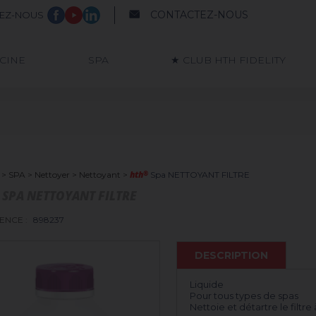
CONTACTEZ-NOUS
VEZ-NOUS
SCINE
SPA
★ CLUB HTH FIDELITY
hth
®
>
SPA
>
Nettoyer
>
Nettoyant
>
Spa NETTOYANT FILTRE
SPA NETTOYANT FILTRE
ENCE :
898237
DESCRIPTION
Liquide
Pour tous types de spas
Nettoie et détartre le filtr