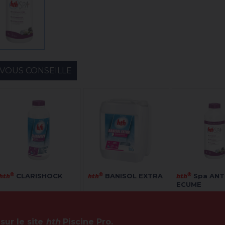
VOUS CONSEILLE
hth
®
hth
®
hth
®
CLARISHOCK
BANISOL EXTRA
Spa ANT
ECUME
VOIR LE PRODUIT
VOIR LE PRODUIT
VOIR LE 
sur le site
hth
Piscine Pro.