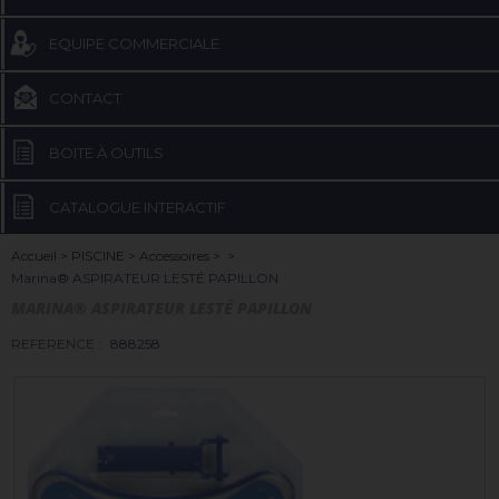
EQUIPE COMMERCIALE
CONTACT
BOITE À OUTILS
CATALOGUE INTERACTIF
Accueil
>
PISCINE
>
Accessoires
>
>
Marina® ASPIRATEUR LESTÉ PAPILLON
MARINA® ASPIRATEUR LESTÉ PAPILLON
REFERENCE :
888258