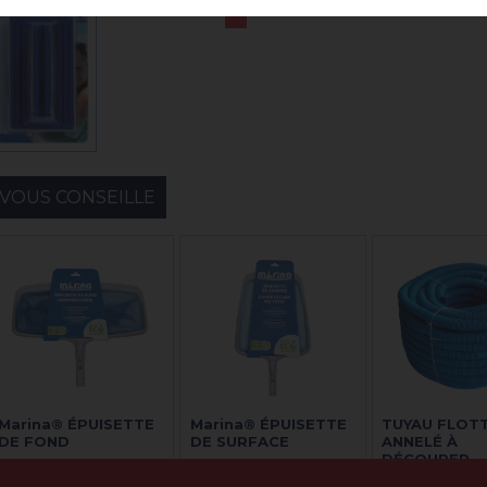
VOUS CONSEILLE
Marina® ÉPUISETTE
Marina® ÉPUISETTE
TUYAU FLOT
DE FOND
DE SURFACE
ANNELÉ À
DÉCOUPER
DIAM.32MM x