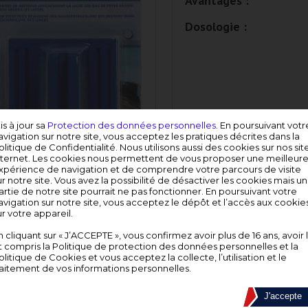
Avantages :
Dosologie :
is à jour sa
Protection des données personnelles
. En poursuivant votr
avigation sur notre site, vous acceptez les pratiques décrites dans la
olitique de Confidentialité. Nous utilisons aussi des cookies sur nos sit
nternet. Les cookies nous permettent de vous proposer une meilleur
xpérience de navigation et de comprendre votre parcours de visite
ur notre site. Vous avez la possibilité de désactiver les cookies mais u
artie de notre site pourrait ne pas fonctionner. En poursuivant votre
Référence
Conditionnem
avigation sur notre site, vous acceptez le dépôt et l’accès aux cookie
ur votre appareil.
888367
Unité
n cliquant sur « J’ACCEPTE », vous confirmez avoir plus de 16 ans, avoir 
t compris la Politique de protection des données personnelles et la
Utilisez les produits chimiques de trait
olitique de Cookies et vous acceptez la collecte, l’utilisation et le
lisez l’étiquette et les informations con
raitement de vos informations personnelles.
J'accepte