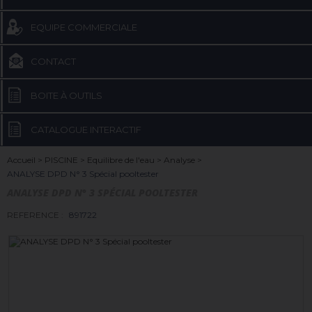
EQUIPE COMMERCIALE
CONTACT
BOITE À OUTILS
CATALOGUE INTERACTIF
Accueil
>
PISCINE
>
Equilibre de l'eau
>
Analyse
>
ANALYSE DPD N° 3 Spécial pooltester
ANALYSE DPD N° 3 SPÉCIAL POOLTESTER
REFERENCE :
891722