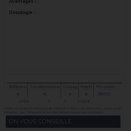
Avantages :
Dosologie :
Référenc
Conditionneme
Colisag
Palett
Prix public
e
nt
e
e
891722
Unité
1
1
21.95 €
Utilisez les produits chimiques de traitement d’eau avec précaution. Avant toute
utilisation, lisez l’étiquette et les informations concernant le produit.
ON VOUS CONSEILLE